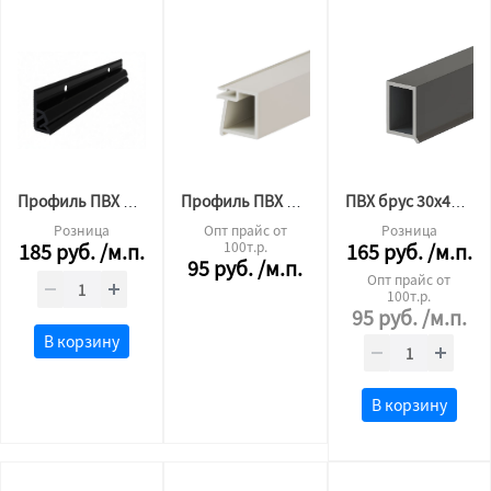
Профиль ПВХ для тканевого потолка потолочный черный 2,6 м.п.
Профиль ПВХ БП 40 евробрус (2,5 м.п.)
ПВХ брус 30х45 (палка 2м)
Розница
Опт прайс от
Розница
185
руб.
/м.п.
100т.р.
165
руб.
/м.п.
95
руб.
/м.п.
Опт прайс от
100т.р.
95
руб.
/м.п.
В корзину
В корзину