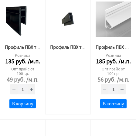
Профиль ПВХ теневой (багет) 2,5м
Профиль ПВХ теневой мини 2,5м Бизон
Профиль ПВХ для тканевого потолка стеновой 2 м.п. черный
Розница
Розница
135
руб.
/м.п.
185
руб.
/м.п.
Опт прайс от
Опт прайс от
100т.р.
100т.р.
49
руб.
/м.п.
56
руб.
/м.п.
В корзину
В корзину