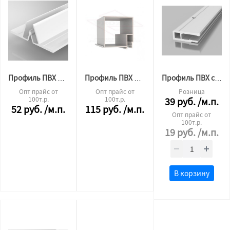
Профиль ПВХ разделительный 2.5м.п.
Профиль ПВХ БП 40 евробрус 2.0м
Профиль ПВХ стандарт стеновой 2.0м "СФЕРА"
Опт прайс от
Опт прайс от
Розница
100т.р.
100т.р.
39
руб.
/м.п.
52
руб.
/м.п.
115
руб.
/м.п.
Опт прайс от
100т.р.
19
руб.
/м.п.
В корзину