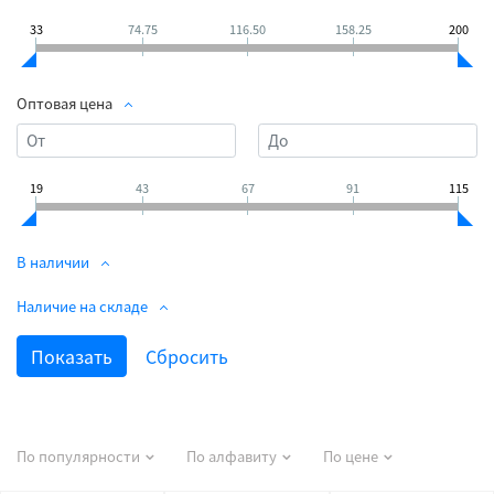
33
74.75
116.50
158.25
200
Оптовая цена
19
43
67
91
115
В наличии
Наличие на складе
По популярности
По алфавиту
По цене