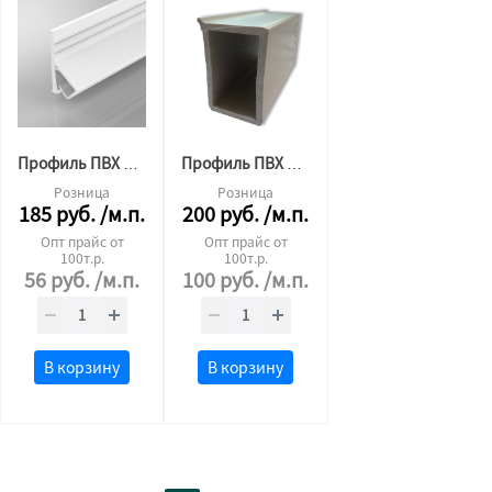
Профиль ПВХ для тканевого потолка стеновой 2,5 м.п. белая
Профиль ПВХ 45x30 евробрус
Розница
Розница
185
руб.
/м.п.
200
руб.
/м.п.
Опт прайс от
Опт прайс от
100т.р.
100т.р.
56
руб.
/м.п.
100
руб.
/м.п.
В корзину
В корзину