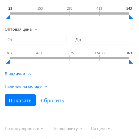
23
153
283
413
543
Оптовая цена
8.50
47.13
85.75
124.38
163
В наличии
Наличие на складе
По популярности
По алфавиту
По цене