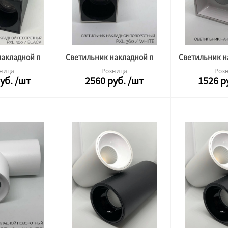
Светильник накладной поворотный PXL 360 12w 4000k черный Альфа Свет (квадрат)
Светильник накладной поворотный PXL 360 12w 4000k белый Альфа Свет (квадрат)
ница
Розница
Роз
уб.
/шт
2560
руб.
/шт
1526
р