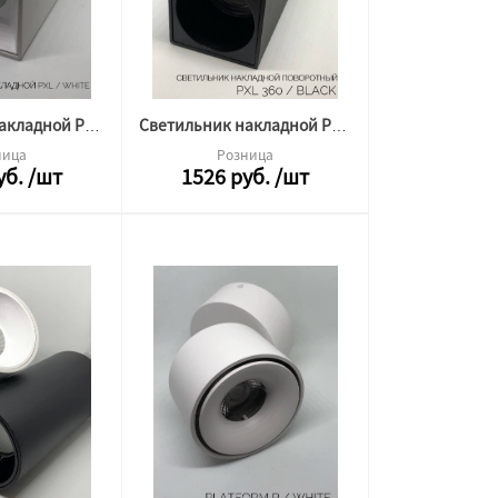
Светильник накладной PXL 12w 4000k белый Альфа Свет (квадрат)
Светильник накладной PXL 12w 4000k черный Альфа Свет (квадрат)
ница
Розница
уб.
/шт
1526
руб.
/шт