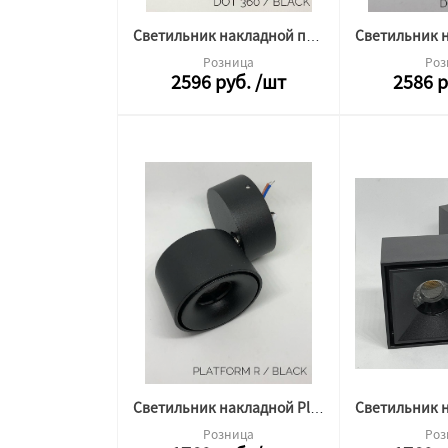
Светильник накладной повротный DOT 360 12w 4000k черный Альфа Свет (круг)
Розница
Роз
2596
руб.
/шт
2586
р
Светильник накладной Platform R 10w 4000k черный Альфа Свет (круг)
Розница
Роз