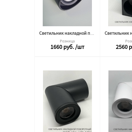
Светильник накладной поворотный Deep 10W 4000K черный
Розница
Роз
1660
руб.
/шт
2560
р