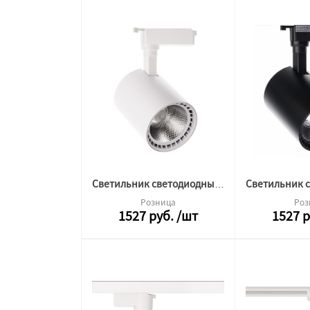
Светильник светодиодный трековый ML-2TRA-15W-DW-W-C2 белый 20505
Розница
Роз
1527
руб.
/шт
1527
р