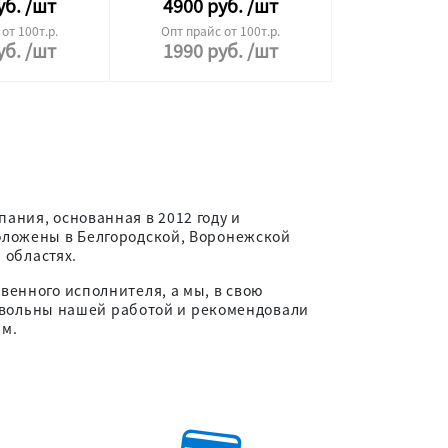
уб.
/шт
4900
руб.
/шт
от 100т.р.
Опт прайс от 100т.р.
уб.
/шт
1990
руб.
/шт
ния, основанная в 2012 году и
оложены в Белгородской, Воронежской
 областях.
енного исполнителя, а мы, в свою
довольны нашей работой и рекомендовали
ым.