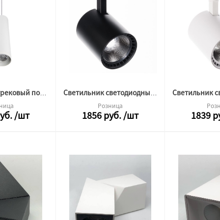
Светильник трековый подвесной ML 20W 4500K 15-55°белый 19297
Светильник светодиодный трековый ML-2TRA-25W-DW-B-C2 черный 19775 вышли из производства
ница
Розница
Роз
уб.
/шт
1856
руб.
/шт
1839
р