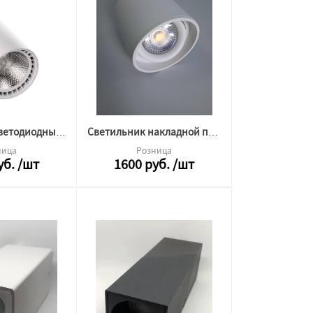
Светильник светодиодный трековый ML-2TRA-25W-DW-W-C2 белый 19776
Светильник накладной поворотный Deep 10W 4000K белый
ница
Розница
уб.
/шт
1600
руб.
/шт