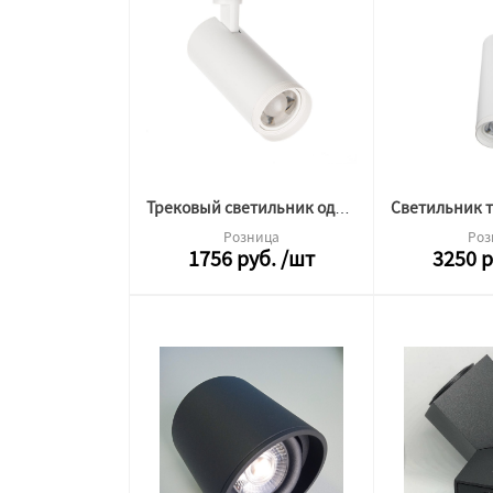
Трековый светильник однофазный ML CITY ZOOM 20W 4000K белый (узкий) 19292
Розница
Роз
1756
руб.
/шт
3250
р