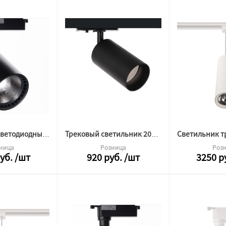
Светильник светодиодный трековый ML-2TRA-15W-DW-B-C2 черный 20501 вышли из производства
Трековый светильник 2013 черный
ница
Розница
Роз
уб.
/шт
920
руб.
/шт
3250
р