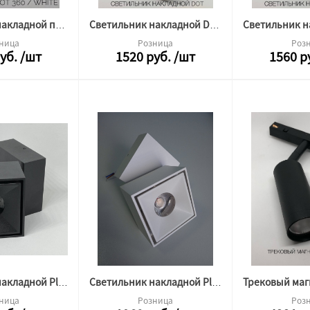
Светильник накладной повротный DOT 360 12w 4000k белый Альфа Свет (круг)
Светильник накладной DOT 12w 4000k черный Альфа Свет
ница
Розница
Роз
уб.
/шт
1520
руб.
/шт
1560
р
Светильник накладной Platform S 10w 4000k черный Альфа Свет (квадрат)
Светильник накладной Platform S 10w 4000k белый Альфа Свет (квадрат)
ница
Розница
Роз