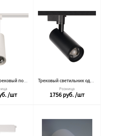
Светильник трековый подвесной 2TRA ML 10W 4000K белый 19311
Трековый светильник однофазный ML CITY ZOOM 20W 4000K черный (узкий) 19291
ница
Розница
уб.
/шт
1756
руб.
/шт