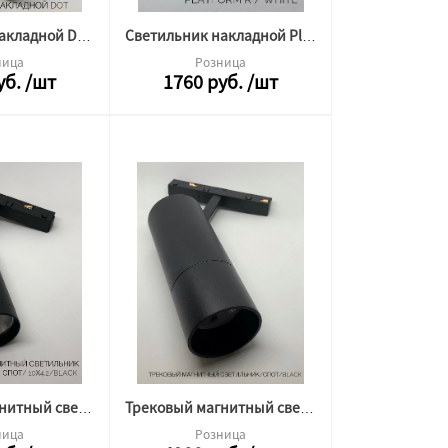
Светильник накладной DOT 12w 4000k белый Альфа Свет
Светильник накладной Platform R 10w 4000k белый Альфа Свет (круг)
ница
Розница
уб.
/шт
1760
руб.
/шт
Трековый магнитный светильник Спот 48v 7w 4000k 8x3 черный НЕТ
Трековый магнитный светильник Спот CX-B12 48v 18w 4000k 15,4x6 черный НЕТ
ница
Розница