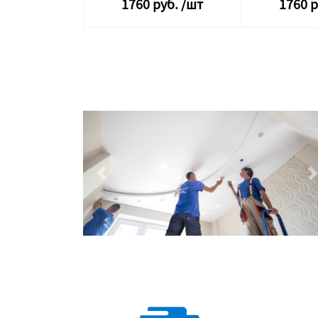
1760
руб.
/шт
1760
р
Previous
N