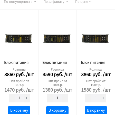
По популярности
По алфавиту
По цене
Блок питания для светодиодной ленты Premium 24v 400W без кулера
Блок питания для светодиодной ленты Premium 24v 300W без кулера
Блок питания для светодиодной ленты Premium 12v 400W без кулера
Розница
Розница
Розница
3860
руб.
/шт
3590
руб.
/шт
3860
руб.
/шт
Опт прайс от
Опт прайс от
Опт прайс от
100т.р.
100т.р.
100т.р.
1470
руб.
/шт
1380
руб.
/шт
1580
руб.
/шт
В корзину
В корзину
В корзину