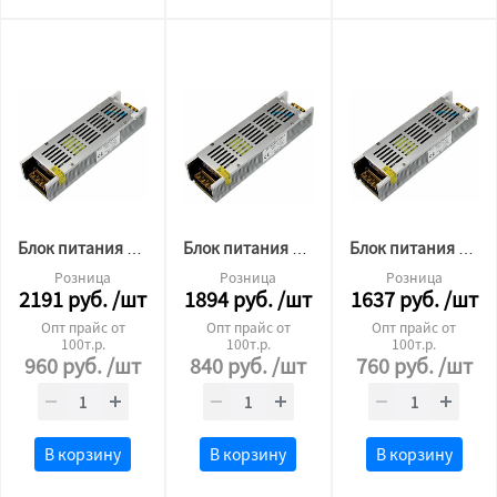
Блок питания для светодиодной ленты Premium 24v 250W ip20
Блок питания для светодиодной ленты Premium 24v 200W ip20
Блок питания для светодиодной ленты Premium 24v 150W ip20
Розница
Розница
Розница
2191
руб.
/шт
1894
руб.
/шт
1637
руб.
/шт
Опт прайс от
Опт прайс от
Опт прайс от
100т.р.
100т.р.
100т.р.
960
руб.
/шт
840
руб.
/шт
760
руб.
/шт
В корзину
В корзину
В корзину