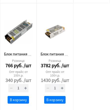
Блок питания для светодиодной ленты Premium 24v 25W ip20
Блок питания для светодиодной ленты 24v 400W
Розница
Розница
766
руб.
/шт
3782
руб.
/шт
Опт прайс от
Опт прайс от
100т.р.
100т.р.
340
руб.
/шт
1430
руб.
/шт
В корзину
В корзину