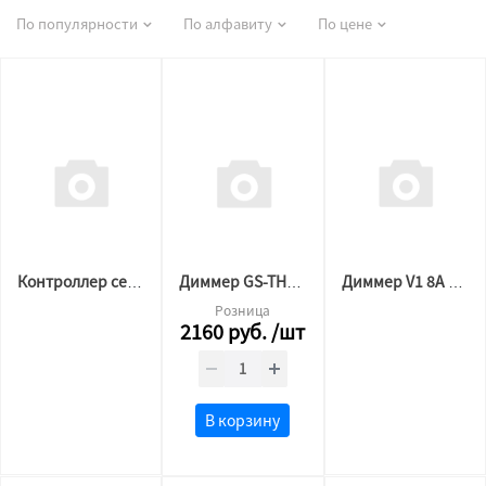
По популярности
По алфавиту
По цене
Контроллер сенсорный 360w/720w 30А
Диммер GS-TH09 ver2 18А (Комплект)
Диммер V1 8А LUX к кнопке R1-1
Розница
2160
руб.
/шт
В корзину