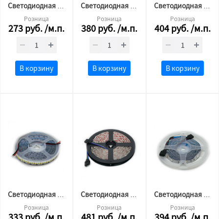
Cветодиодная лента 2835 120 LED 12v 9.6w 4000K нейтр. СФЕРА LED LUX Альфа Свет
Cветодиодная лента 2835 120 LED 12v 9.6w 6000K бел.холод СФЕРА LED LUX Альфа Свет
Cветодиодная лента 2835 240LED 24v 19.2w 4000K бел.холод СФЕРА LED стандарт
Розница
Розница
Розница
273
руб.
/м.п.
380
руб.
/м.п.
404
руб.
/м.п.
В корзину
В корзину
В корзину
Cветодиодная лента 2835 240 LED 12v 19.2w 6000K бел.холод СФЕРА LED
Светодиодная лента 5050 60 LED 12v 14,4 w RGB СФЕРА LED
Светодиодная лента 5050 30 LED 12v 7.2 w RGB СФЕРА LUX
Розница
Розница
Розница
333
руб.
/м.п.
481
руб.
/м.п.
394
руб.
/м.п.