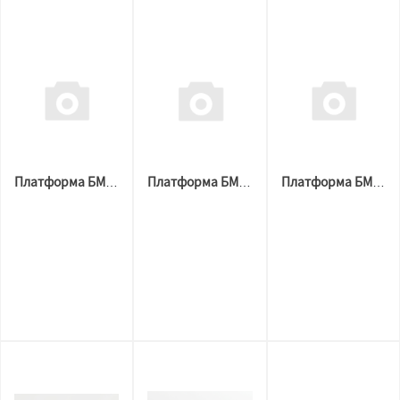
Платформа БМ универсальная под вентилятор диам. 110, 130, 160 мм
Платформа БМ универсальная диам. 60-110 мм в комплекте с пластиной
Платформа БМ диам. 90 мм в комплекте с пластиной