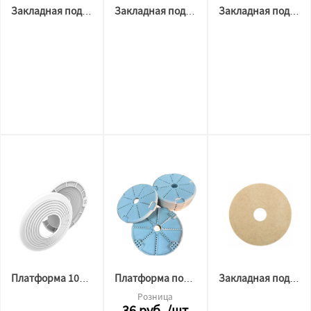
Закладная под спот круглая внешний D105, внутренний D25
Закладная под спот круглая D93, внутренний D30
Закладная под спот квадрат 80х80
Платформа 100-150 мм универсальная серый
Платформа под спот белая D 135 мм
Закладная под датчик ФАНЕРА
Розница
36
руб.
/шт