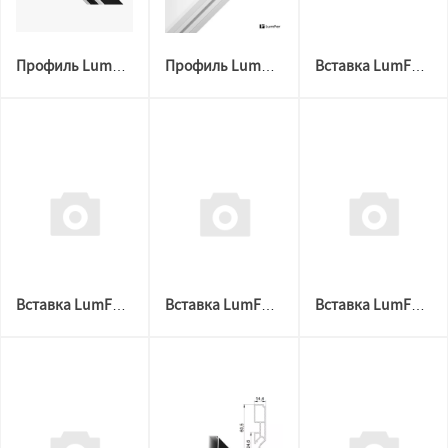
Профиль LumFer Clamp Cornice Uno 2м. черный мат (алюм+пвх)
Профиль LumFer Clamp Cornice Uno 2м. белый мат (алюм+пвх)
Вставка LumFer (220135) 3,2м черная муар
Вставка LumFer (220135) 3,2м белая муар
Вставка LumFer (220135) 2м черная муар
Вставка LumFer (220135) 2м белая муар