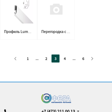
Профиль LumFer PDK 60см (2м) белый
Перегородка с освещением 1,5 черная
1
...
2
3
4
...
6
+7 (473) 211 00 13