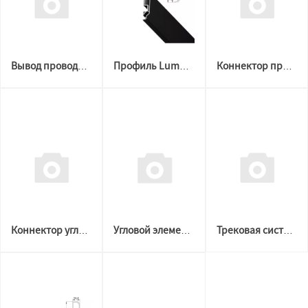
Вывод провода для натяжных потолков (ткань/ПВХ) черный
Профиль LumFer PDK60 (2м) черный
Коннектор прямой 220V для трека TR25
Коннектор угловой 220V для трека TR25
Угловой элемент Lumfer Track25
Трековая система LumFer Track 23 (TR23) 48V чёрный (2м)