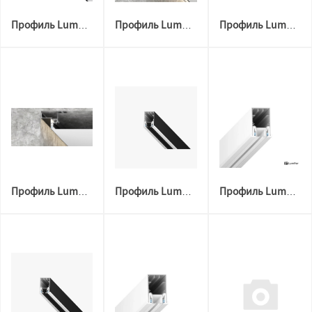
Профиль LumFer Clamp Umbra 2м черный теневой перфор. (алюм+пвх)
Профиль LumFer Clamp SUPRA 2м черный (алюм+пвх) парящий
Профиль LumFer Clamp Radium MINI 2м черный (алюм+пвх)
Профиль LumFer Clamp Radium MINI 2м белый (алюм+пвх)
Профиль LumFer Clamp Cornice Uno 3,2м. черный мат (алюм+пвх)
Профиль LumFer Clamp Cornice Uno 3,2м. белый мат (алюм+пвх)