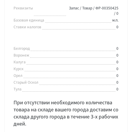
Реквизиты
Запас / Товар / ФР-00350425
/ 0
Базовая единица
м.п.
Ставки налогов
0
Белгород
0
Воронеж
0
Калуга
0
Курск
0
Орел
0
Старый Оскол
0
Тула
0
При отсутствии необходимого количества
товара на складе вашего города доставим со
склада другого города в течение 3-х рабочих
дней.